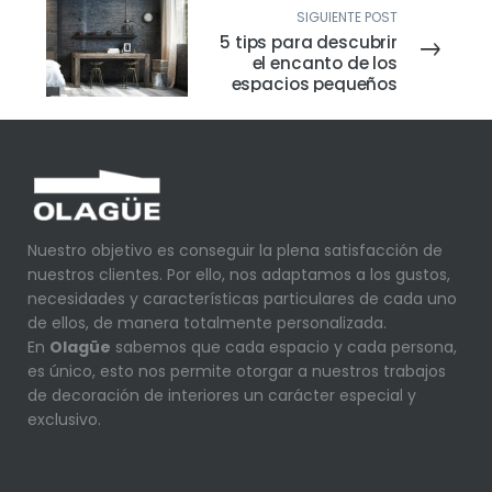
SIGUIENTE POST
5 tips para descubrir
el encanto de los
espacios pequeños
Nuestro objetivo es conseguir la plena satisfacción de
nuestros clientes. Por ello, nos adaptamos a los gustos,
necesidades y características particulares de cada uno
de ellos, de manera totalmente personalizada.
En
Olagüe
sabemos que cada espacio y cada persona,
es único, esto nos permite otorgar a nuestros trabajos
de decoración de interiores un carácter especial y
exclusivo.